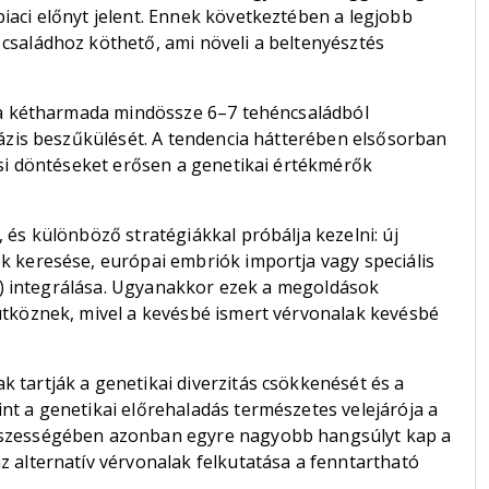
iaci előnyt jelent. Ennek következtében a legjobb
családhoz köthető, ami növeli a beltenyésztés
ika kétharmada mindössze 6–7 tehéncsaládból
bázis beszűkülését. A tendencia hátterében elsősorban
ési döntéseket erősen a genetikai értékmérők
 és különböző stratégiákkal próbálja kezelni: új
k keresése, európai embriók importja vagy speciális
ick) integrálása. Ugyanakkor ezek a megoldások
ütköznek, mivel a kevésbé ismert vérvonalak kevésbé
 tartják a genetikai diverzitás csökkenését és a
nt a genetikai előrehaladás természetes velejárója a
sszességében azonban egyre nagyobb hangsúlyt kap a
 alternatív vérvonalak felkutatása a fenntartható