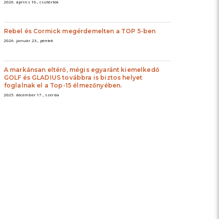
2026. április 16., csütörtök
Rebel és Cormick megérdemelten a TOP 5-ben
2026. január 23., péntek
A markánsan eltérő, mégis egyaránt kiemelkedő
GOLF és GLADIUS továbbra is biztos helyet
foglalnak el a Top-15 élmezőnyében.
2025. december 17., szerda