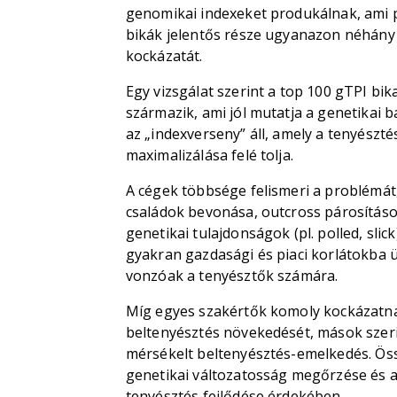
genomikai indexeket produkálnak, ami p
bikák jelentős része ugyanazon néhány 
kockázatát.
Egy vizsgálat szerint a top 100 gTPI b
származik, ami jól mutatja a genetikai 
az „indexverseny” áll, amely a tenyészt
maximalizálása felé tolja.
A cégek többsége felismeri a problémát,
családok bevonása, outcross párosításo
genetikai tulajdonságok (pl. polled, sl
gyakran gazdasági és piaci korlátokba 
vonzóak a tenyésztők számára.
Míg egyes szakértők komoly kockázatnak
beltenyésztés növekedését, mások szeri
mérsékelt beltenyésztés-emelkedés. Ö
genetikai változatosság megőrzése és az
tenyésztés fejlődése érdekében.