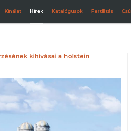
Kínálat
Hírek
Katalógusok
Fertilitás
Csú
zésének kihívásai a holstein