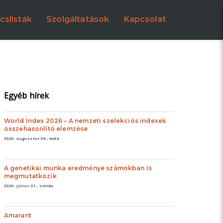
cslisták
Szolgáltatások
Kapcsolat
Egyéb hírek
World Index 2026 – A nemzeti szelekciós indexek
összehasonlító elemzése
2026. augusztus 04., kedd
A genetikai munka eredménye számokban is
megmutatkozik
2026. július 01., szerda
Amarant