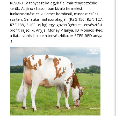
RESORT, a tenyészbika egyik fia, már tenyésztésbe
került. Apjához hasonlóan kiváló termelést,
funkcionalitást és küllemet kombinál, mindezt csúcs
szinten. Genetikai mutatói alapján (RZG 156, RZN 127,
RZE 138, 2 400 tej kg) egy igazán ígéretes tenyésztési
profilt rajzol ki. Anyja, Money P lánya, JD Monaco-Red,
a fiatal vörös holstein tenyészbika, MISTER RED anyja
is.