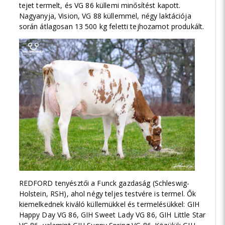
tejet termelt, és VG 86 küllemi minősítést kapott.
Nagyanyja, Vision, VG 88 küllemmel, négy laktációja
során átlagosan 13 500 kg feletti tejhozamot produkált.
REDFORD tenyésztői a Funck gazdaság (Schleswig-
Holstein, RSH), ahol négy teljes testvére is termel. Ők
kiemelkednek kiváló küllemükkel és termelésükkel: GIH
Happy Day VG 86, GIH Sweet Lady VG 86, GIH Little Star