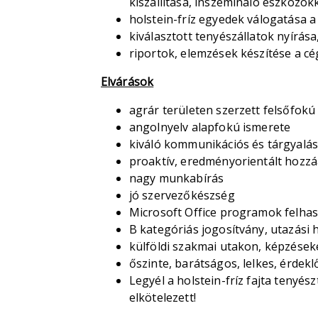
kiszállítása, inszemináló eszközökk
holstein-fríz egyedek válogatása a
kiválasztott tenyészállatok nyírása
riportok, elemzések készítése a cé
Elvárások
agrár területen szerzett felsőfokú
angolnyelv alapfokú ismerete
kiváló kommunikációs és tárgyalá
proaktív, eredményorientált hozzá
nagy munkabírás
jó szervezőkészség
Microsoft Office programok felhas
B kategóriás jogosítvány, utazási 
külföldi szakmai utakon, képzések
őszinte, barátságos, lelkes, érde
Legyél a holstein-fríz fajta tenyész
elkötelezett!