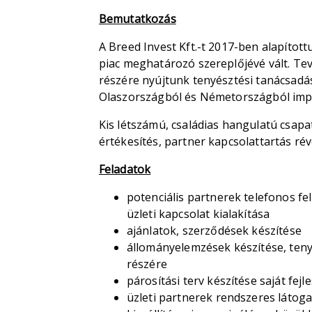
Bemutatkozás
A Breed Invest Kft.-t 2017-ben alapított
piac meghatározó szereplőjévé vált. T
részére nyújtunk tenyésztési tanácsadás
Olaszországból és Németországból impo
Kis létszámú, családias hangulatú csapa
értékesítés, partner kapcsolattartás ré
Feladatok
potenciális partnerek telefonos f
üzleti kapcsolat kialakítása
ajánlatok, szerződések készítése
állományelemzések készítése, teny
részére
párosítási terv készítése saját fej
üzleti partnerek rendszeres látog