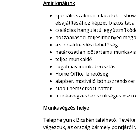
Amit kínálunk
speciális szakmai feladatok – show 
elsajátításához képzés biztosítása
családias hangulatú, együttműködő
hozzáállásod, teljesítményed megb
azonnali kezdési lehetőség
határozatlan időtartamú munkavi
teljes munkaidő
rugalmas munkabeosztás
Home Office lehetőség
alapbér, motiváló bónuszrendszer
stabil nemzetközi háttér
munkavégzéshez szükséges eszközök
Munkavégzés helye
Telephelyünk Bicskén található. Tevék
végezzük, az ország bármely pontjáról v