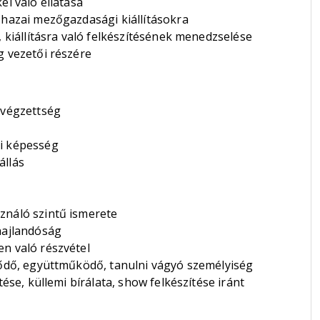
el való ellátása
 hazai mezőgazdasági kiállításokra
, kiállításra való felkészítésének menedzselése
g vezetői részére
 végzettség
si képesség
állás
ználó szintű ismerete
hajlandóság
en való részvétel
klődő, együttműködő, tanulni vágyó személyiség
tése, küllemi bírálata, show felkészítése iránt