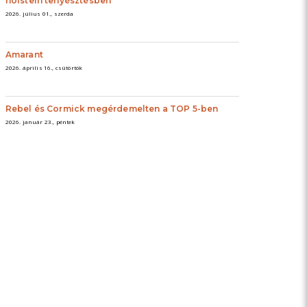
holstein tenyésztésben
2026. július 01., szerda
Amarant
2026. április 16., csütörtök
Rebel és Cormick megérdemelten a TOP 5-ben
2026. január 23., péntek