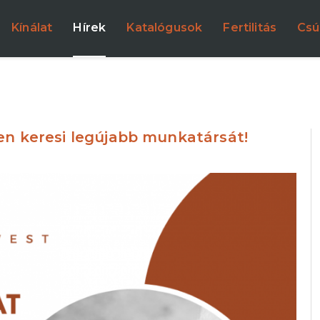
Kínálat
Hírek
Katalógusok
Fertilitás
Csú
en keresi legújabb munkatársát!