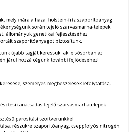
uk, mely mára a hazai holstein-fríz szaporítóanyag
evékenységünk során tejelő szarvasmarha-telepek
t, állományuk genetikai fejlesztéséhez
rtált szaporítóanyagot biztosítunk.
tunk újabb tagját keressük, aki elsősorban az
vén járul hozzá cégünk további fejlődéséhez!
elkeresése, személyes megbeszélések lefolytatása,
észtési tanácsadás tejelő szarvasmarhatelepek
lesztésű párosítási szoftverünkkel
atása, részükre szaporítóanyag, cseppfolyós nitrogén