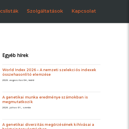
cslisták
Szolgáltatások
Kapcsolat
Egyéb hírek
World Index 2026 – A nemzeti szelekciós indexek
összehasonlító elemzése
2026. augusztus 04., kedd
A genetikai munka eredménye számokban is
megmutatkozik
2026. július 01., szerda
A genetikai diverzitás megőrzésének kihívásai a