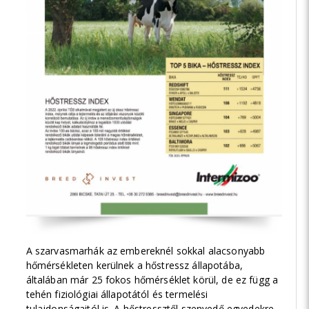
A szarvasmarhák az embereknél sokkal alacsonyabb
hőmérsékleten kerülnek a hőstressz állapotába,
általában már 25 fokos hőmérséklet körül, de ez függ a
tehén fiziológiai állapotától és termelési
tulajdonságaitól is. A hőstressztől szenvedő egyedekre