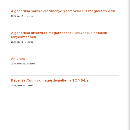
A genetikai munka eredménye számokban is megmutatkozik
2026. július 01., szerda
A genetikai diverzitás megőrzésének kihívásai a holstein
tenyésztésben
2026. július 01., szerda
Amarant
2026. április 16., csütörtök
Rebel és Cormick megérdemelten a TOP 5-ben
2026. január 23., péntek