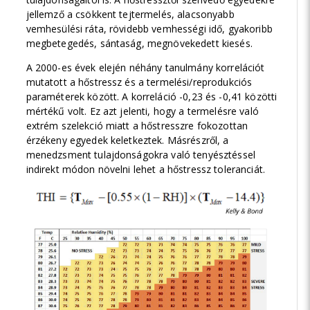
jellemző a csökkent tejtermelés, alacsonyabb
vemhesülési ráta, rövidebb vemhességi idő, gyakoribb
megbetegedés, sántaság, megnövekedett kiesés.
A 2000-es évek elején néhány tanulmány korrelációt
mutatott a hőstressz és a termelési/reprodukciós
paraméterek között. A korreláció -0,23 és -0,41 közötti
mértékű volt. Ez azt jelenti, hogy a termelésre való
extrém szelekció miatt a hőstresszre fokozottan
érzékeny egyedek keletkeztek. Másrészről, a
menedzsment tulajdonságokra való tenyésztéssel
indirekt módon növelni lehet a hőstressz toleranciát.