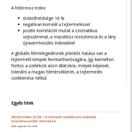
A hőstressz index:
örökölhetősége 16 %
negatívan korrelál a tejtermeléssel
pozitív korrelációt mutat a szomatikus
sejtszámmal, a masztitisz rezisztencia és a lány
újravemhesülés indexekkel
A globális felmelegedésnek jelentős hatása van a
tejtermelő telepek fenntarthatóságára, így kiemelten
fontos a szelekció azon állatokra, melyek képesek
tolerálni a magas hőmérsékletet, a tejtermelés
csökkenése nélkül.
Egyéb hírek
World Index 2026 – A nemzeti szelekciós indexek
összehasonlító elemzése
2026. augusztus 04., kedd